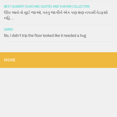
BEST GUJARATI SUVICHAR, QUOTES AND SHAYARI COLLECTION
ઊંઘ આવે તો સુઈ જાઓ, પરંતુ જાગીને એક પણ ક્ષણ નકામી વેડફશો
નહિ….
SAREE
No, I didn’t trip the floor looked like it needed a hug
MORE