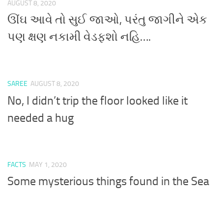
AUGUST 8, 2020
ઊંઘ આવે તો સુઈ જાઓ, પરંતુ જાગીને એક
પણ ક્ષણ નકામી વેડફશો નહિ….
SAREE
AUGUST 8, 2020
No, I didn’t trip the floor looked like it
needed a hug
FACTS
MAY 1, 2020
Some mysterious things found in the Sea