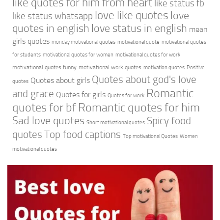
like quotes for him from heart
like status fb
love like quotes
love
like status whatsapp
quotes in english
love status in english
mean
girls quotes
monday motivational quotes
motivational quote
motivational quotes
for students
motivational quotes for women
motivational quotes for work
motivational quotes funny
motivational work quotes
motivation quotes
Positive
Quotes about god's love
Quotes about girls
quotes
Romantic
and grace
Quotes for girls
Quotes for work
quotes for bf
Romantic quotes for him
Sad love quotes
Spicy food
Short motivational quotes
quotes
Top food captions
Top motivational Quotes
Women
motivational quotes