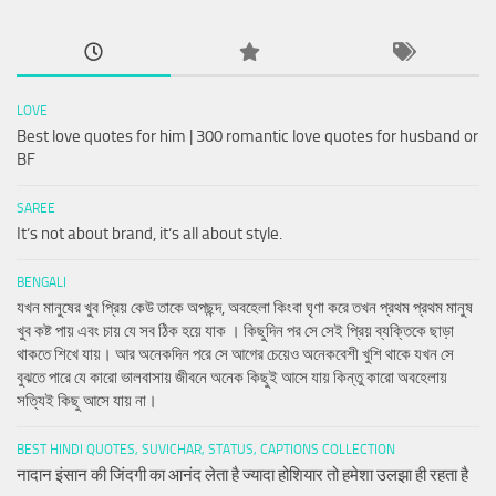
LOVE
Best love quotes for him | 300 romantic love quotes for husband or
BF
SAREE
It’s not about brand, it’s all about style.
BENGALI
যখন মানুষের খুব প্রিয় কেউ তাকে অপছন্দ, অবহেলা কিংবা ঘৃণা করে তখন প্রথম প্রথম মানুষ
খুব কষ্ট পায় এবং চায় যে সব ঠিক হয়ে যাক । কিছুদিন পর সে সেই প্রিয় ব্যক্তিকে ছাড়া
থাকতে শিখে যায়। আর অনেকদিন পরে সে আগের চেয়েও অনেকবেশী খুশি থাকে যখন সে
বুঝতে পারে যে কারো ভালবাসায় জীবনে অনেক কিছুই আসে যায় কিন্তু কারো অবহেলায়
সত্যিই কিছু আসে যায় না।
BEST HINDI QUOTES, SUVICHAR, STATUS, CAPTIONS COLLECTION
नादान इंसान की जिंदगी का आनंद लेता है ज्यादा होशियार तो हमेशा उलझा ही रहता है