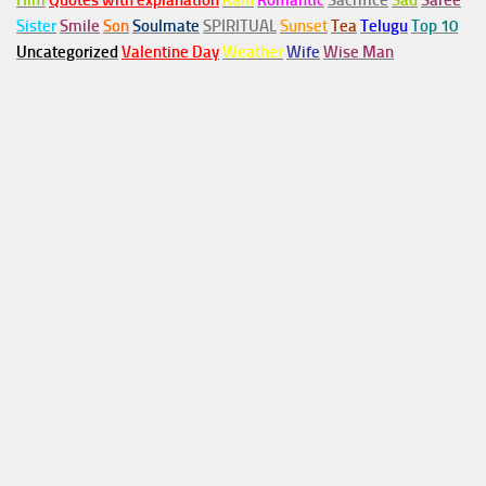
Him
Quotes with explanation
Rain
Romantic
Sacrifice
Sad
Saree
Sister
Smile
Son
Soulmate
SPIRITUAL
Sunset
Tea
Telugu
Top 10
Uncategorized
Valentine Day
Weather
Wife
Wise Man