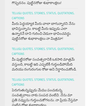
గొప్పదనం. పుట్టినరోజు శుభాకాంక్షలు!
TELUGU QUOTES, STORIES, STATUS, QUOTATIONS,
CAPTIONS
మీరు పెద్దయ్యాక మీరు చాలా బాగున్నారని నేను
భావిస్తున్నాను. కాబట్టి మీరు ఇప్పుడు ఎలా
ఉన్నారనే దాని గురించి చెడుగా భావించవద్దు.
పుట్టినరోజు శుభాకాంక్షలు నా మిత్రమా!
TELUGU QUOTES, STORIES, STATUS, QUOTATIONS,
CAPTIONS
మీ పుట్టినరోజు సంవత్సరానికి ఒకసారి మాత్రమే
వస్తుంది, కాబట్టి ఇది ఎప్పటికీ గుర్తుండిపోయేది
మరియు రంగురంగుల రోజు అని నిర్ధారించుకోండి.
TELUGU QUOTES, STORIES, STATUS, QUOTATIONS,
CAPTIONS
పెరుగుతున్నప్పుడు మేము పంచుకున్న
సంవత్సరాలు నాకు సంపద వంటివి. నేను మా
ప్రతి నవ్వును గుర్తుంచుకోగలను. నా ప్రియ నేస్తమా
పుట్టిన రోజు శుభాకాంక్షలు.