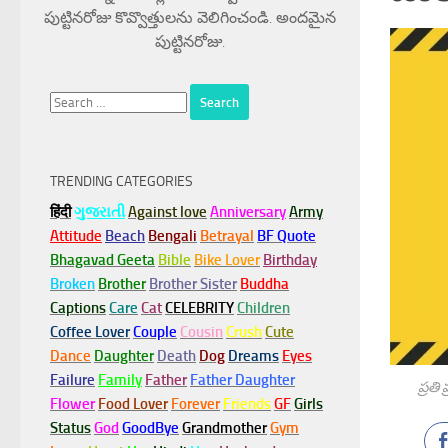
పుట్టినరోజు కొవ్వొత్తులను వెలిగించండి. అందమైన
పుట్టినరోజు.
Search
for:
TRENDING CATEGORIES
हिंदी
ગુજરાતી
Against love
Anniversary
Army
Attitude
Beach
Bengali
Betrayal
BF Quote
Bhagavad Geeta
Bible
Bike Lover
Birthday
Broken
Brother
Brother Sister
Buddha
Captions
Care
Cat
CELEBRITY
Children
Coffee Lover
Couple
Cousin
Crush
Cute
Dance
Daughter
Death
Dog
Dreams
Eyes
Failure
Family
Father
Father Daughter
ప్రతి
Flower
Food Lover
Forever
Friends
GF
Girls
Status
God
GoodBye
Grandmother
Gym