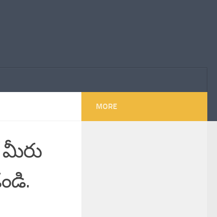
MORE
ో మీరు
ండి.