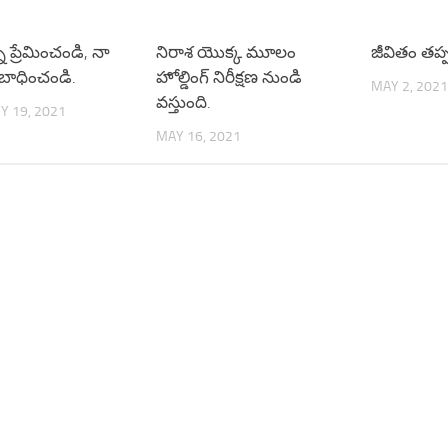
్ని ప్రేమించండి, నా
నిరాశ యొక్క మూలం
జీవితం తప
బాధించండి.
హోల్డింగ్ నిరీక్షణ నుండి
MAY 2, 2021
వస్తుంది.
Y 19, 2021
MAY 16, 2021