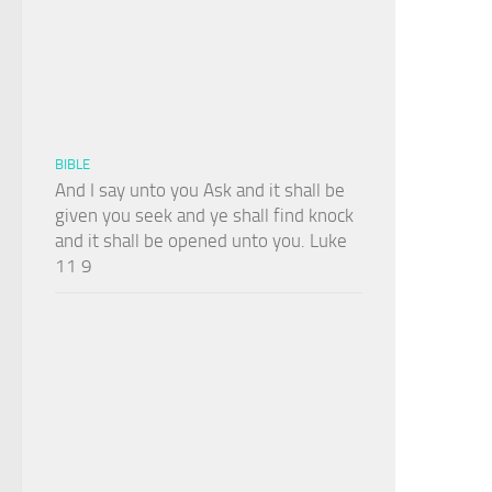
BIBLE
And I say unto you Ask and it shall be
given you seek and ye shall find knock
and it shall be opened unto you. Luke
11 9