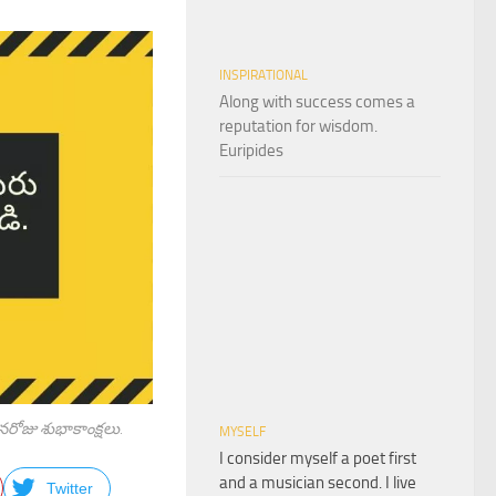
INSPIRATIONAL
Along with success comes a
reputation for wisdom.
Euripides
ినరోజు శుభాకాంక్షలు.
MYSELF
I consider myself a poet first
and a musician second. I live
Twitter