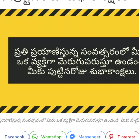
 ప్రయాణిస్తున్న సంవత్సరంలో మీరు ఒక వ్యక్తిగా మెరుగుపరుస్తూ ఉండండి. మీకు పుట్ట
Facebook
WhatsApp
Messenger
Pinterest