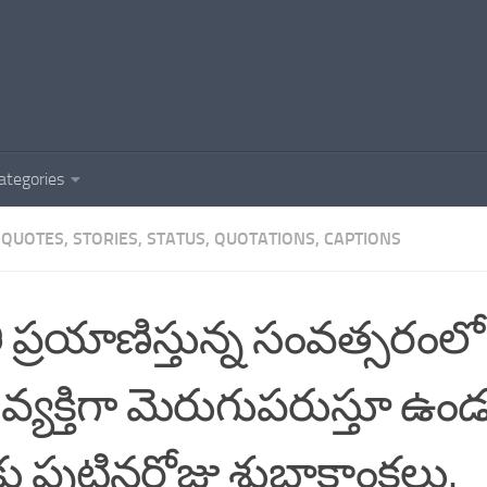
ategories
QUOTES, STORIES, STATUS, QUOTATIONS, CAPTIONS
తి ప్రయాణిస్తున్న సంవత్సరంల
వ్యక్తిగా మెరుగుపరుస్తూ ఉండ
ు పుట్టినరోజు శుభాకాంక్షలు.