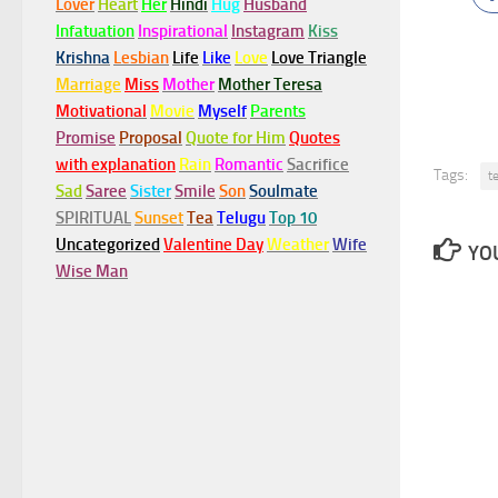
Lover
Heart
Her
Hindi
Hug
Husband
Infatuation
Inspirational
Instagram
Kiss
Krishna
Lesbian
Life
Like
Love
Love Triangle
Marriage
Miss
Mother
Mother Teresa
Motivational
Movie
Myself
Parents
Promise
Proposal
Quote for Him
Quotes
with explanation
Rain
Romantic
Sacrifice
Tags:
t
Sad
Saree
Sister
Smile
Son
Soulmate
SPIRITUAL
Sunset
Tea
Telugu
Top 10
Uncategorized
Valentine Day
Weather
Wife
YOU
Wise Man