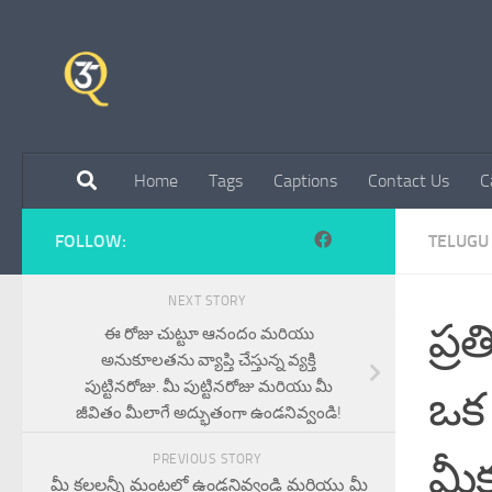
Skip to content
Home
Tags
Captions
Contact Us
C
FOLLOW:
TELUGU 
NEXT STORY
ప్ర
ఈ రోజు చుట్టూ ఆనందం మరియు
అనుకూలతను వ్యాప్తి చేస్తున్న వ్యక్తి
పుట్టినరోజు. మీ పుట్టినరోజు మరియు మీ
ఒక 
జీవితం మీలాగే అద్భుతంగా ఉండనివ్వండి!
మీక
PREVIOUS STORY
మీ కలలన్నీ మంటల్లో ఉండనివ్వండి మరియు మీ