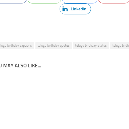
LinkedIn
elugu birthday captions
telugu birthday quotes
telugu birthday status
telugu birt
 MAY ALSO LIKE...