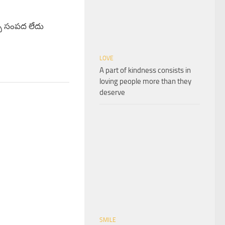
్ప సంపద లేదు
LOVE
A part of kindness consists in
loving people more than they
deserve
SMILE