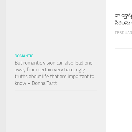
నా రక్తాన
సిరలను 
FEBRUAR
ROMANTIC
But romantic vision can also lead one
away from certain very hard, ugly
truths about life that are important to
know – Donna Tartt