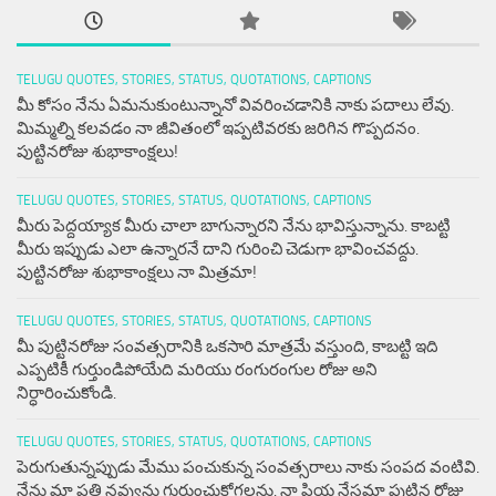
TELUGU QUOTES, STORIES, STATUS, QUOTATIONS, CAPTIONS
మీ కోసం నేను ఏమనుకుంటున్నానో వివరించడానికి నాకు పదాలు లేవు.
మిమ్మల్ని కలవడం నా జీవితంలో ఇప్పటివరకు జరిగిన గొప్పదనం.
పుట్టినరోజు శుభాకాంక్షలు!
TELUGU QUOTES, STORIES, STATUS, QUOTATIONS, CAPTIONS
మీరు పెద్దయ్యాక మీరు చాలా బాగున్నారని నేను భావిస్తున్నాను. కాబట్టి
మీరు ఇప్పుడు ఎలా ఉన్నారనే దాని గురించి చెడుగా భావించవద్దు.
పుట్టినరోజు శుభాకాంక్షలు నా మిత్రమా!
TELUGU QUOTES, STORIES, STATUS, QUOTATIONS, CAPTIONS
మీ పుట్టినరోజు సంవత్సరానికి ఒకసారి మాత్రమే వస్తుంది, కాబట్టి ఇది
ఎప్పటికీ గుర్తుండిపోయేది మరియు రంగురంగుల రోజు అని
నిర్ధారించుకోండి.
TELUGU QUOTES, STORIES, STATUS, QUOTATIONS, CAPTIONS
పెరుగుతున్నప్పుడు మేము పంచుకున్న సంవత్సరాలు నాకు సంపద వంటివి.
నేను మా ప్రతి నవ్వును గుర్తుంచుకోగలను. నా ప్రియ నేస్తమా పుట్టిన రోజు