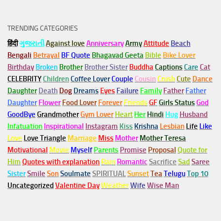
TRENDING CATEGORIES
हिंदी
ગુજરાતી
Against love
Anniversary
Army
Attitude
Beach
Bengali
Betrayal
BF Quote
Bhagavad Geeta
Bible
Bike Lover
Birthday
Broken
Brother
Brother Sister
Buddha
Captions
Care
Cat
CELEBRITY
Children
Coffee Lover
Couple
Cousin
Crush
Cute
Dance
Daughter
Death
Dog
Dreams
Eyes
Failure
Family
Father
Father
Daughter
Flower
Food Lover
Forever
Friends
GF
Girls Status
God
GoodBye
Grandmother
Gym
Lover
Heart
Her
Hindi
Hug
Husband
Infatuation
Inspirational
Instagram
Kiss
Krishna
Lesbian
Life
Like
Love
Love Triangle
Marriage
Miss
Mother
Mother Teresa
Motivational
Movie
Myself
Parents
Promise
Proposal
Quote for
Him
Quotes with explanation
Rain
Romantic
Sacrifice
Sad
Saree
Sister
Smile
Son
Soulmate
SPIRITUAL
Sunset
Tea
Telugu
Top 10
Uncategorized
Valentine Day
Weather
Wife
Wise Man