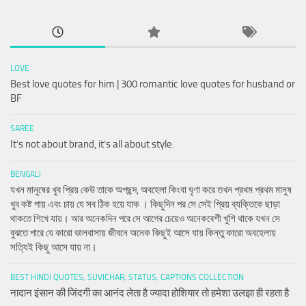
LOVE
Best love quotes for him | 300 romantic love quotes for husband or
BF
SAREE
It’s not about brand, it’s all about style.
BENGALI
যখন মানুষের খুব প্রিয় কেউ তাকে অপছন্দ, অবহেলা কিংবা ঘৃণা করে তখন প্রথম প্রথম মানুষ
খুব কষ্ট পায় এবং চায় যে সব ঠিক হয়ে যাক । কিছুদিন পর সে সেই প্রিয় ব্যক্তিকে ছাড়া
থাকতে শিখে যায়। আর অনেকদিন পরে সে আগের চেয়েও অনেকবেশী খুশি থাকে যখন সে
বুঝতে পারে যে কারো ভালবাসায় জীবনে অনেক কিছুই আসে যায় কিন্তু কারো অবহেলায়
সত্যিই কিছু আসে যায় না।
BEST HINDI QUOTES, SUVICHAR, STATUS, CAPTIONS COLLECTION
नादान इंसान की जिंदगी का आनंद लेता है ज्यादा होशियार तो हमेशा उलझा ही रहता है