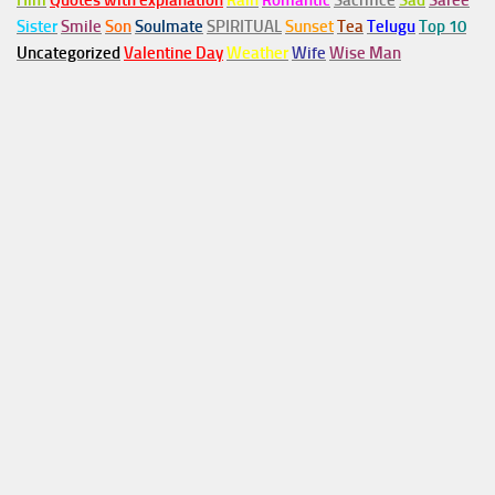
Him
Quotes with explanation
Rain
Romantic
Sacrifice
Sad
Saree
Sister
Smile
Son
Soulmate
SPIRITUAL
Sunset
Tea
Telugu
Top 10
Uncategorized
Valentine Day
Weather
Wife
Wise Man